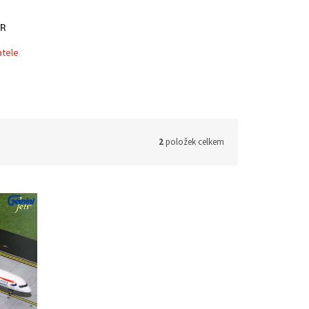
ER
atele
2
položek celkem