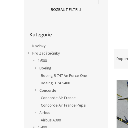
n
e
ROZBALIT FILTR
l
Přeskočit
Kategorie
kategorie
Novinky
Ř
Pro Začátečníky
a
Dopor
1:500
z
Boeing
e
Boeing B 747 Air Force One
V
n
ý
í
Boeing B 747-400
p
p
Concorde
i
r
Concorde Air France
s
o
Concorde Air France Pepsi
p
d
Airbus
r
u
Airbus A380
o
k
d
t
1:400