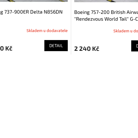
ng 737-900ER Delta N856DN
Boeing 757-200 British Airw
"Rendezvous World Tail" G-
Skladem u dodavatele
Skladem u d
DETAIL
0 Kč
2 240 Kč
O
v
l
á
d
a
c
í
p
r
v
k
y