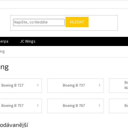
HLEDAT
Herpa
JC Wings
ing
ing
B
Boeing B 727
Boeing B 737
M
Boeing B 757
Boeing B 767
B
odávanější