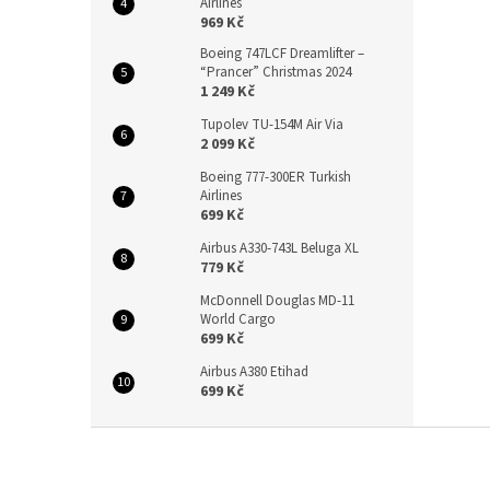
Airlines
969 Kč
Boeing 747LCF Dreamlifter –
“Prancer” Christmas 2024
1 249 Kč
Tupolev TU-154M Air Via
2 099 Kč
Boeing 777-300ER Turkish
Airlines
699 Kč
Airbus A330-743L Beluga XL
779 Kč
McDonnell Douglas MD-11
World Cargo
699 Kč
Airbus A380 Etihad
699 Kč
Z
á
p