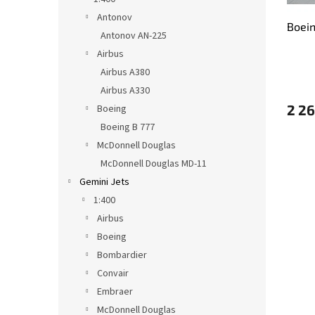
u
ů
Antonov
Boei
k
Antonov AN-225
t
Airbus
ů
Airbus A380
Airbus A330
2 26
Boeing
Boeing B 777
McDonnell Douglas
McDonnell Douglas MD-11
Gemini Jets
1:400
Airbus
Boeing
Bombardier
Convair
Embraer
McDonnell Douglas