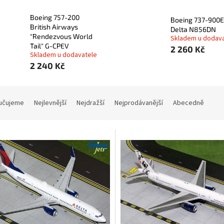
Boeing 757-200
Boeing 737-900
British Airways
Delta N856DN
"Rendezvous World
Skladem u dodav
Tail" G-CPEV
2 260 Kč
Skladem u dodavatele
2 240 Kč
učujeme
Nejlevnější
Nejdražší
Nejprodávanější
Abecedně