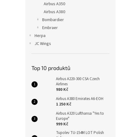
Airbus A350
Airbus A380
Bombardier
Embraer
Herpa
JC Wings
Top 10 produktů
Airbus A220-300 CSA Czech
Airlines
980 Kč
Airbus A380 Emirates A6-EOH
1 250 Kč
Airbus A320 Lufthansa "Yes to
Europe"
999 Kč
Tupolev TU-154M LOT Polish