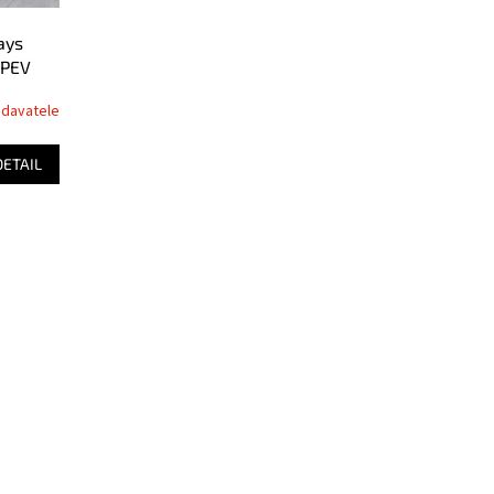
ays
CPEV
odavatele
DETAIL