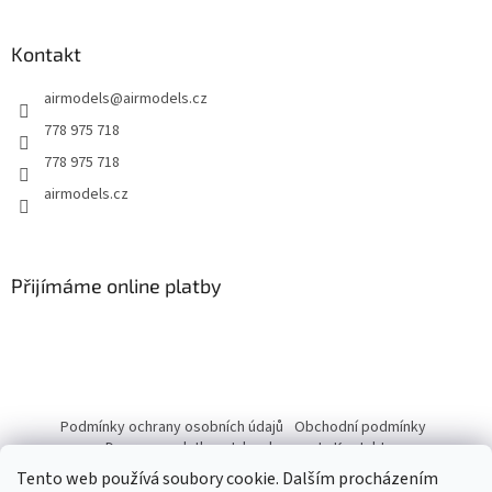
á
p
a
Kontakt
t
airmodels
@
airmodels.cz
í
778 975 718
778 975 718
airmodels.cz
Přijímáme online platby
Podmínky ochrany osobních údajů
Obchodní podmínky
Doprava a platba
Jak nakupovat
Kontakty
Tento web používá soubory cookie. Dalším procházením