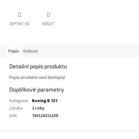
ZEPTAT SE
SDÍLET
Popis
Diskuze
Detailní popis produktu
Popis produktu není dostupný
Doplňkové parametry
Kategorie
:
Boeing B 737
Záruka
:
2 roky
EAN
:
763116211158
Z