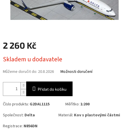
2 260 Kč
Měrná
Skladem u dodavatele
cena:
Můžeme doručit do:
20.8.2026
Možnosti doručení
Přidat do košíku
Číslo produktu:
G2DAL1115
Měřítko:
1:200
Společnost:
Delta
Materiál:
Kov s plastovými částmi
Registrace:
N856DN