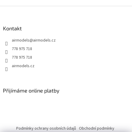
Z
á
p
a
Kontakt
t
airmodels
@
airmodels.cz
í
778 975 718
778 975 718
airmodels.cz
Přijímáme online platby
Podmínky ochrany osobních údajů
Obchodní podmínky