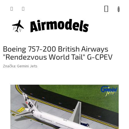
Přejít
NÁKUP
na
obsah
KOŠÍK
Boeing 757-200 British Airways
"Rendezvous World Tail" G-CPEV
Značka:
Gemini Jets