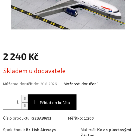
2 240 Kč
Měrná
Skladem u dodavatele
cena:
Můžeme doručit do:
20.8.2026
Možnosti doručení
Přidat do košíku
Číslo produktu:
G2BAW691
Měřítko:
1:200
Společnost:
British Airways
Materiál:
Kov s plastovými
částmi