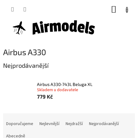
Přejít
NÁKUP
na
obsah
KOŠÍK
Airbus A330
Nejprodávanější
Airbus A330-743L Beluga XL
Skladem u dodavatele
779 Kč
Ř
a
Doporučujeme
Nejlevnější
Nejdražší
Nejprodávanější
z
e
Abecedně