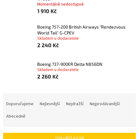
Momentálně nedostupné
1 910 Kč
Boeing 757-200 British Airways "Rendezvous
World Tail" G-CPEV
Skladem u dodavatele
2 240 Kč
Boeing 737-900ER Delta N856DN
Skladem u dodavatele
2 260 Kč
Ř
a
Doporučujeme
Nejlevnější
Nejdražší
Nejprodávanější
z
e
Abecedně
n
í
p
OTEVŘÍT FILTR