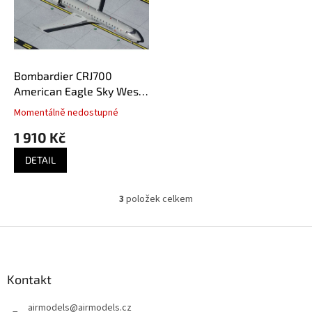
Bombardier CRJ700
American Eagle Sky West
N706SK
Momentálně nedostupné
1 910 Kč
DETAIL
3
položek celkem
O
v
l
Z
á
á
d
p
a
a
Kontakt
c
t
í
airmodels
@
airmodels.cz
í
p