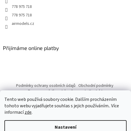
r
778 975 718
v
778 975 718
k
y
airmodels.cz
v
ý
p
i
Přijímáme online platby
s
u
Podmínky ochrany osobních údajů
Obchodní podmínky
Doprava a platba
Jak nakupovat
Kontakty
Tento web používá soubory cookie. Dalším procházením
tohoto webu vyjadřujete souhlas s jejich používáním.. Více
informací
zde
.
Vytvořil Shoptet
Nastavení