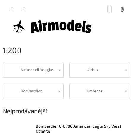
Přejít
NÁKUP
na
obsah
KOŠÍK
1:200
McDonnell Douglas
Airbus
Bombardier
Embraer
Nejprodávanější
Bombardier CRJ700 American Eagle Sky West
N706SK