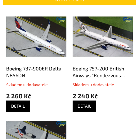
r
o
V
d
ý
u
p
k
i
t
s
ů
p
r
o
d
Boeing 737-900ER Delta
Boeing 757-200 British
u
N856DN
Airways "Rendezvous
k
World Tail" G-CPEV
Skladem u dodavatele
Skladem u dodavatele
t
2 260 Kč
2 240 Kč
ů
DETAIL
DETAIL