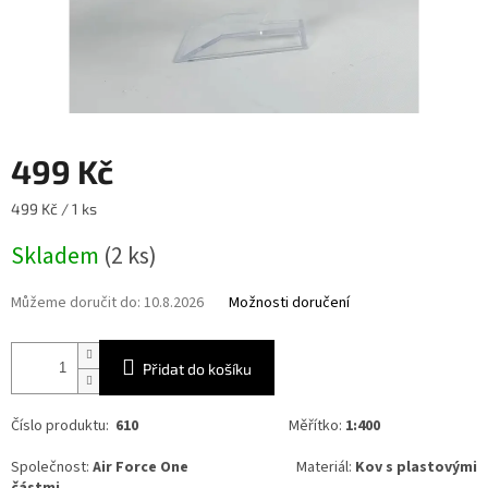
499 Kč
Měrná
499 Kč / 1 ks
cena:
Skladem
(2 ks)
Můžeme doručit do:
10.8.2026
Možnosti doručení
Přidat do košíku
Číslo produktu:
610
Měřítko:
1:400
Společnost:
Air Force One
Materiál:
Kov s plastovými