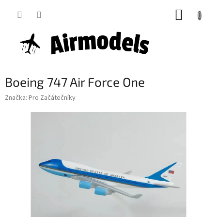
Přejít
NÁKUP
na
obsah
KOŠÍK
Boeing 747 Air Force One
Značka:
Pro Začátečníky