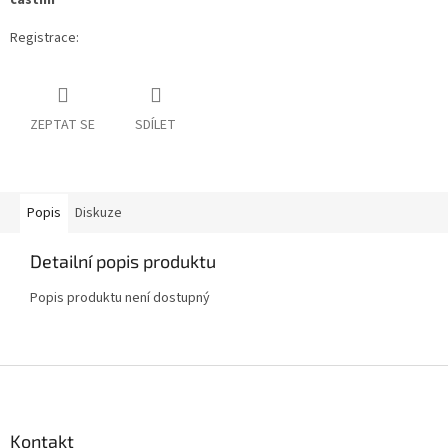
částmi
Registrace:
ZEPTAT SE
SDÍLET
Popis
Diskuze
Detailní popis produktu
Popis produktu není dostupný
Z
á
p
a
Kontakt