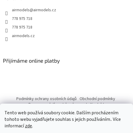
t
airmodels
@
airmodels.cz
í
778 975 718
778 975 718
airmodels.cz
Přijímáme online platby
Podmínky ochrany osobních údajů
Obchodní podmínky
Doprava a platba
Jak nakupovat
Kontakty
Tento web používá soubory cookie. Dalším procházením
tohoto webu vyjadřujete souhlas s jejich používáním.. Více
informací
zde
.