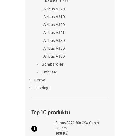
Boeing B 777
Airbus A220
Airbus A319
Airbus A320
Airbus A321
Airbus A330
Airbus A350
Airbus A380
Bombardier
Embraer
Herpa
JC Wings
Top 10 produktů
Airbus A220-300 CSA Czech
Airlines
980 Kč