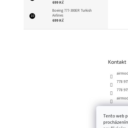
699 Kč
Boeing 777-300ER Turkish
Airlines
699 Kč
Z
á
p
a
t
Kontakt
í
airmod
778 97
778 97
airmod
Tento web po
Podmínky oc
procházením 