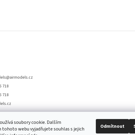
els
@
airmodels.cz
5 718
5 718
els.cz
užívá soubory cookie. Dalším
hrany osobních údajů
Obchodní podmínky
Doprava a platba
Jak nakupo
Odmítnout
tohoto webu vyjadřujete souhlas s jejich