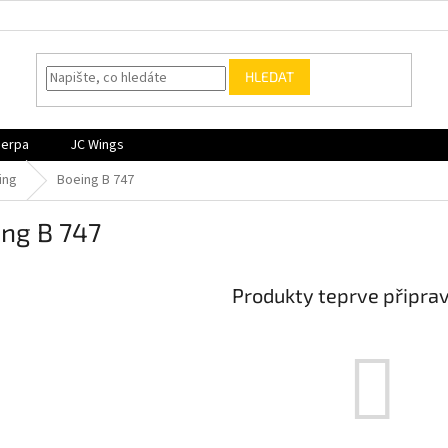
HLEDAT
Herpa
JC Wings
ing
Boeing B 747
ing B 747
Produkty teprve připra