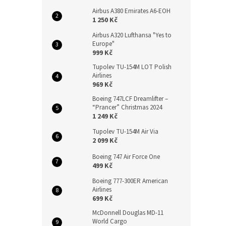
Airbus A380 Emirates A6-EOH
1 250 Kč
Airbus A320 Lufthansa "Yes to
Europe"
999 Kč
Tupolev TU-154M LOT Polish
Airlines
969 Kč
Boeing 747LCF Dreamlifter –
“Prancer” Christmas 2024
1 249 Kč
Tupolev TU-154M Air Via
2 099 Kč
Boeing 747 Air Force One
499 Kč
Boeing 777-300ER American
Airlines
699 Kč
McDonnell Douglas MD-11
World Cargo