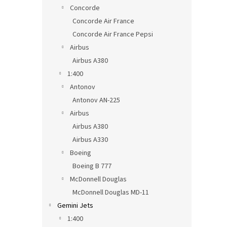
n
Concorde
e
Concorde Air France
l
Concorde Air France Pepsi
Airbus
Airbus A380
1:400
Antonov
Antonov AN-225
Airbus
Airbus A380
Airbus A330
Boeing
Boeing B 777
McDonnell Douglas
McDonnell Douglas MD-11
Gemini Jets
1:400