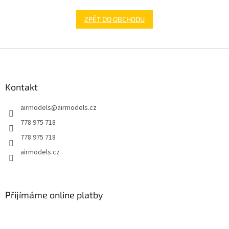
ZPĚT DO OBCHODU
Z
á
p
a
Kontakt
t
airmodels
@
airmodels.cz
í
778 975 718
778 975 718
airmodels.cz
Přijímáme online platby