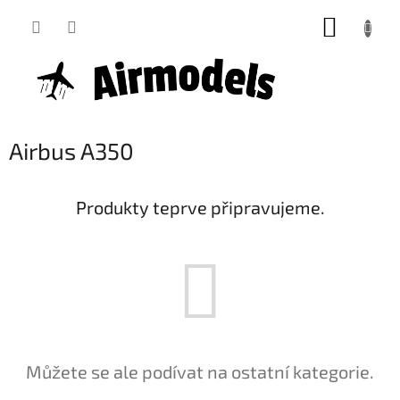
Přejít
NÁKUP
na
obsah
KOŠÍK
Airbus A350
Produkty teprve připravujeme.
Můžete se ale podívat na ostatní kategorie.