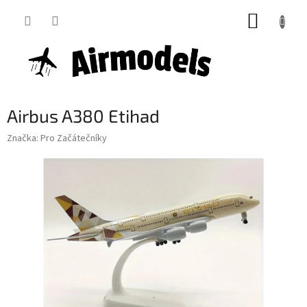
Přejít
NÁKUP
na
obsah
KOŠÍK
Airbus A380 Etihad
Značka:
Pro Začátečníky