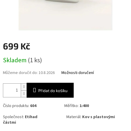
699 Kč
Měrná
Skladem
(1 ks)
cena:
Můžeme doručit do:
10.8.2026
Možnosti doručení
Přidat do košíku
Číslo produktu:
604
Měřítko:
1:400
Společnost:
Etihad
Materiál:
Kov s plastovými
částmi