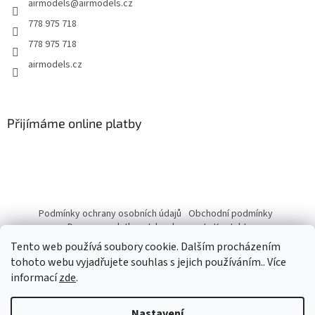
airmodels
@
airmodels.cz
í
778 975 718
778 975 718
airmodels.cz
Přijímáme online platby
Podmínky ochrany osobních údajů
Obchodní podmínky
Doprava a platba
Jak nakupovat
Kontakty
Tento web používá soubory cookie. Dalším procházením
tohoto webu vyjadřujete souhlas s jejich používáním.. Více
informací
zde
.
Vytvořil Shoptet
Nastavení