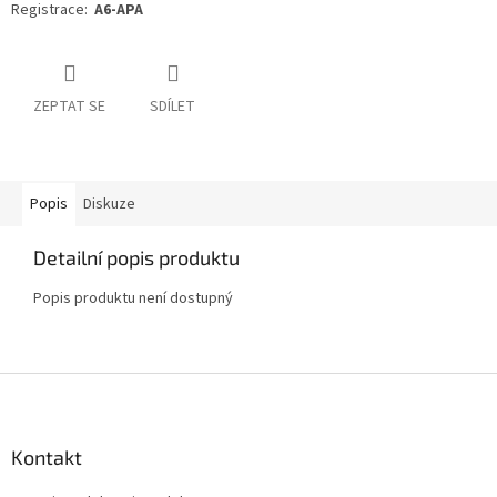
Registrace:
A6-APA
ZEPTAT SE
SDÍLET
Popis
Diskuze
Detailní popis produktu
Popis produktu není dostupný
Z
á
p
a
Kontakt
t