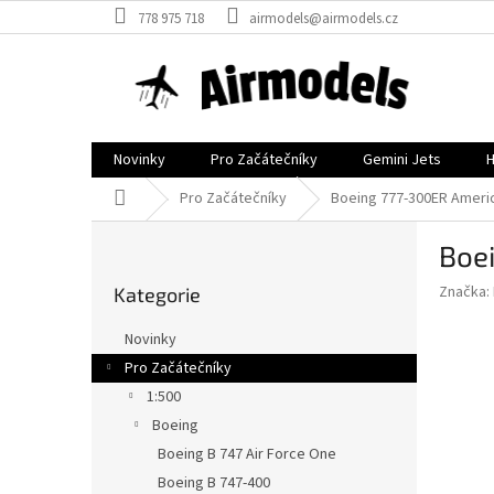
Přejít
778 975 718
airmodels@airmodels.cz
na
obsah
Novinky
Pro Začátečníky
Gemini Jets
Domů
Pro Začátečníky
Boeing 777-300ER Americ
P
Boei
o
Přeskočit
s
Značka:
Kategorie
kategorie
t
r
Novinky
a
Pro Začátečníky
n
1:500
n
í
Boeing
p
Boeing B 747 Air Force One
a
Boeing B 747-400