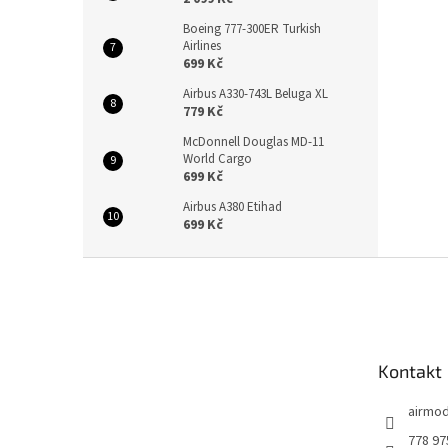
Boeing 777-300ER Turkish
Airlines
699 Kč
Airbus A330-743L Beluga XL
779 Kč
McDonnell Douglas MD-11
World Cargo
699 Kč
Airbus A380 Etihad
699 Kč
Z
á
p
a
t
Kontakt
í
airmod
778 97