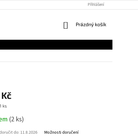
Přihlášení
NÁKUPNÍ
Prázdný košík
KOŠÍK
 Kč
1 ks
dem
(2 ks)
oručit do:
11.8.2026
Možnosti doručení