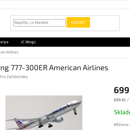
HLEDAT
Herpa
JC Wings
an Airlines
ng 777-300ER American Airlines
Pro Začátečníky
699
Měrná
699 Kč / 
cena:
Skla
Můžeme d