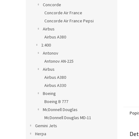
n
Concorde
e
Concorde Air France
l
Concorde Air France Pepsi
Airbus
Airbus A380
1:400
Antonov
Antonov AN-225
Airbus
Airbus A380
Airbus A330
Boeing
Boeing B 777
McDonnell Douglas
Popi
McDonnell Douglas MD-11
Gemini Jets
Det
Herpa