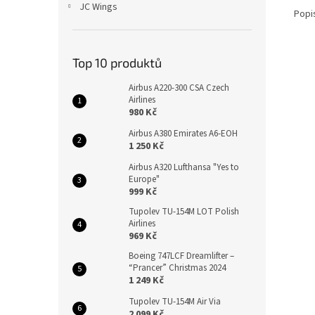
JC Wings
Popi
Top 10 produktů
Airbus A220-300 CSA Czech
Airlines
980 Kč
Airbus A380 Emirates A6-EOH
1 250 Kč
Airbus A320 Lufthansa "Yes to
Europe"
999 Kč
Tupolev TU-154M LOT Polish
Airlines
969 Kč
Boeing 747LCF Dreamlifter –
“Prancer” Christmas 2024
1 249 Kč
Tupolev TU-154M Air Via
2 099 Kč