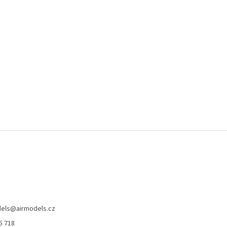
els
@
airmodels.cz
5 718