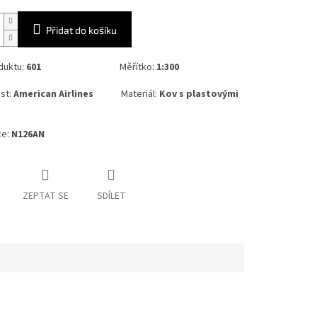
Přidat do košíku
duktu:
601
Měřítko:
1:300
st:
American Airlines
Materiál:
Kov s plastovými
ce:
N126AN
ZEPTAT SE
SDÍLET