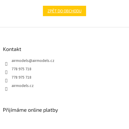
ZPĚT DO OBCHODU
Z
á
p
a
Kontakt
t
airmodels
@
airmodels.cz
í
778 975 718
778 975 718
airmodels.cz
Přijímáme online platby