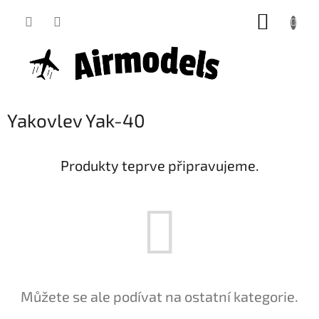
Přejít
NÁKUP
na
obsah
KOŠÍK
Yakovlev Yak-40
Produkty teprve připravujeme.
Můžete se ale podívat na ostatní kategorie.