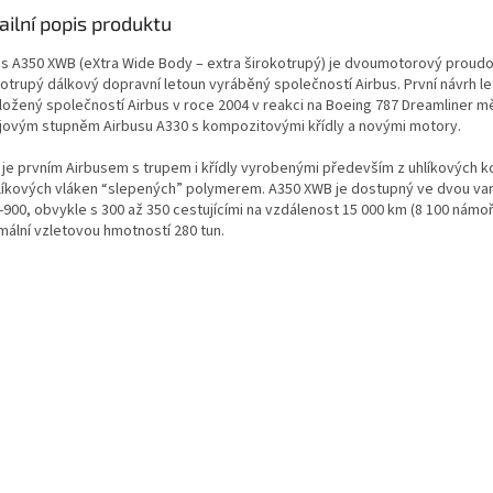
ailní popis produktu
us A350 XWB (eXtra Wide Body – extra širokotrupý) je dvoumotorový proud
kotrupý dálkový dopravní letoun vyráběný společností Airbus.
První návrh l
ložený společností Airbus v roce 2004 v reakci na Boeing 787 Dreamliner mě
jovým stupněm Airbusu A330 s kompozitovými křídly a novými motory.
 je prvním Airbusem s trupem i křídly vyrobenými především z uhlíkových 
líkových vláken “slepených” polymerem.
A350 XWB je dostupný ve dvou var
900, obvykle s 300 až 350 cestujícími na vzdálenost 15 000 km (8 100 námořn
mální vzletovou hmotností 280 tun.