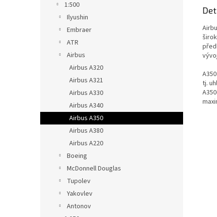
1:500
Det
Ilyushin
Airb
Embraer
širo
ATR
před
Airbus
vývo
Airbus A320
A350
Airbus A321
tj.
uh
A350-
Airbus A330
maxi
Airbus A340
Airbus A350
Airbus A380
Airbus A220
Boeing
McDonnell Douglas
Tupolev
Yakovlev
Antonov