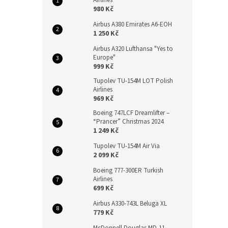
Airlines
980 Kč
Airbus A380 Emirates A6-EOH
1 250 Kč
Airbus A320 Lufthansa "Yes to
Europe"
999 Kč
Tupolev TU-154M LOT Polish
Airlines
969 Kč
Boeing 747LCF Dreamlifter –
“Prancer” Christmas 2024
1 249 Kč
Tupolev TU-154M Air Via
2 099 Kč
Boeing 777-300ER Turkish
Airlines
699 Kč
Airbus A330-743L Beluga XL
779 Kč