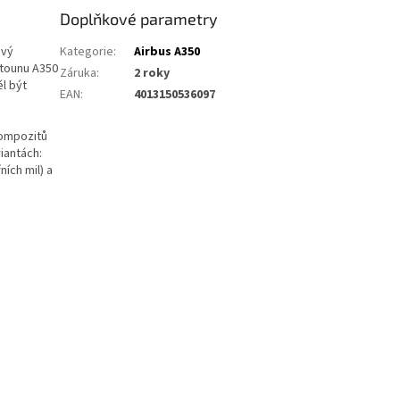
Doplňkové parametry
ový
Kategorie
:
Airbus A350
etounu A350
Záruka
:
2 roky
l být
EAN
:
4013150536097
kompozitů
iantách:
ích mil) a