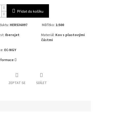
Přidat do košíku
duktu:
HER536097
Měřítko:
1:500
st:
Iberojet
Materiál:
Kov s plastovými
částmi
ce:
EC-NGY
informace
ZEPTAT SE
SDÍLET