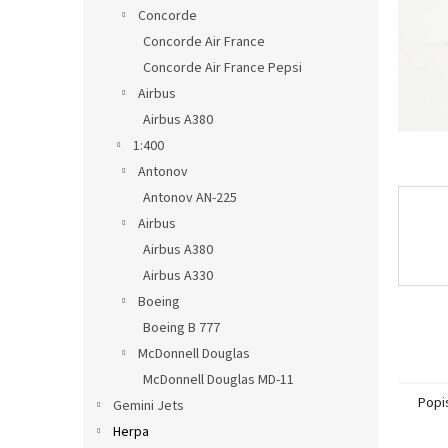
n
Concorde
e
Concorde Air France
l
Concorde Air France Pepsi
Airbus
Airbus A380
1:400
Antonov
Antonov AN-225
Airbus
Airbus A380
Airbus A330
Boeing
Boeing B 777
McDonnell Douglas
McDonnell Douglas MD-11
Popi
Gemini Jets
Herpa