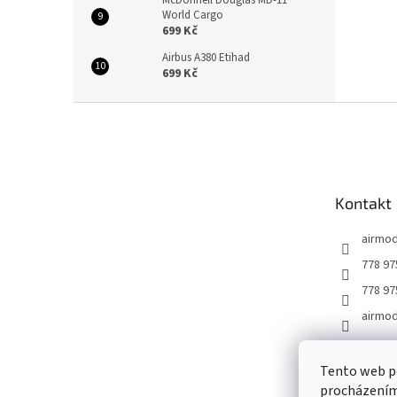
McDonnell Douglas MD-11
World Cargo
699 Kč
Airbus A380 Etihad
699 Kč
Z
á
p
a
t
Kontakt
í
airmod
778 97
778 97
airmod
Tento web po
Podmínky oc
procházením 