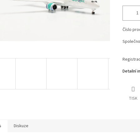
Číslo pro
Společno
Registra
Detailní 
TISK
s
Diskuze