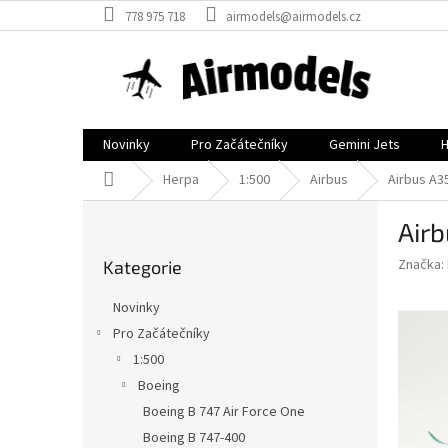
Přejít
778 975 718
airmodels@airmodels.cz
na
obsah
Novinky
Pro Začátečníky
Gemini Jets
Domů
Herpa
1:500
Airbus
Airbus A3
P
Airb
o
Přeskočit
s
Značka:
Kategorie
kategorie
t
r
Novinky
a
Pro Začátečníky
n
1:500
n
í
Boeing
p
Boeing B 747 Air Force One
a
Boeing B 747-400