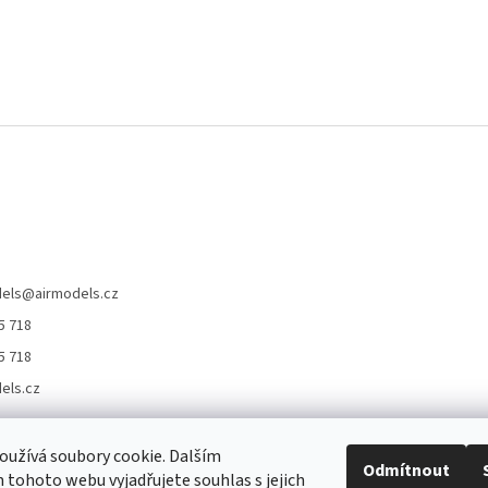
els
@
airmodels.cz
5 718
5 718
els.cz
užívá soubory cookie. Dalším
hrany osobních údajů
Obchodní podmínky
Doprava a platba
Jak nakupo
Odmítnout
tohoto webu vyjadřujete souhlas s jejich