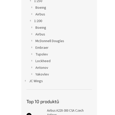
1:250
Boeing
Airbus
1:200
Boeing
Airbus
McDonnell Douglas
Embraer
Tupolev
Lockheed
Antonov
Yakovlev
JC Wings
Top 10 produktů
Airbus A220-300 CSA Czech