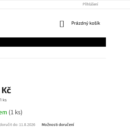
Přihlášení
NÁKUPNÍ
Prázdný košík
KOŠÍK
 Kč
1 ks
dem
(1 ks)
oručit do:
11.8.2026
Možnosti doručení