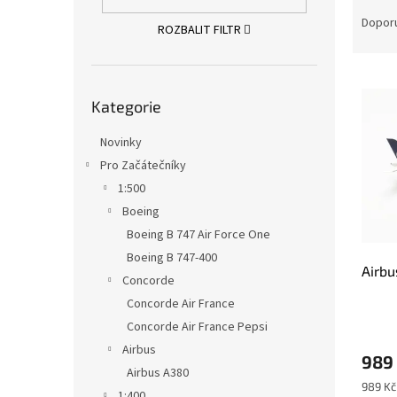
Ř
n
a
e
Dopor
ROZBALIT FILTR
z
l
e
V
n
Přeskočit
ý
í
Kategorie
kategorie
p
p
i
r
Novinky
s
o
Pro Začátečníky
p
d
1:500
r
u
Boeing
o
k
d
t
Boeing B 747 Air Force One
u
ů
Boeing B 747-400
Airbu
k
Concorde
t
Concorde Air France
ů
Concorde Air France Pepsi
Airbus
989
Airbus A380
Měrná
989 Kč 
1:400