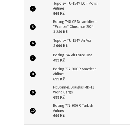
Tupolev TU-154M LOT Polish
Airlines
969 Kč
Boeing 747LCF Dreamlifter –
“Prancer” Christmas 2024
1 249 Kč
Tupolev TU-154M Air Via
2 099 Kč
Boeing 747 Air Force One
499 Kč
Boeing 777-300ER American
Airlines
699 Kč
McDonnell Douglas MD-11
World Cargo
699 Kč
Boeing 777-300ER Turkish
Airlines
699 Kč
Z