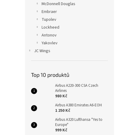
McDonnell Douglas
Embraer
Tupolev
Lockheed
Antonov
Yakovlev
JC Wings
Top 10 produktů
Airbus A220-300 CSA Czech
Airlines
980 Kč
Airbus A380 Emirates A6-EOH
1 250 Kč
Airbus A320 Lufthansa "Yes to
Europe"
999 Kč