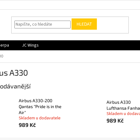
HLEDAT
Herpa
JC Wings
30
bus A330
odávanější
Airbus A330-200
Airbus A330
Qantas "Pride is in the
Lufthansa Fanh
Air"
Skladem u dodav
Skladem u dodavatele
989 Kč
989 Kč