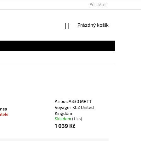
Přihlášení
NÁKUPNÍ
Prázdný košík
KOŠÍK
Airbus A330 MRTT
Voyager KC2 United
ansa
Kingdom
atele
Skladem
(1 ks)
1 039 Kč