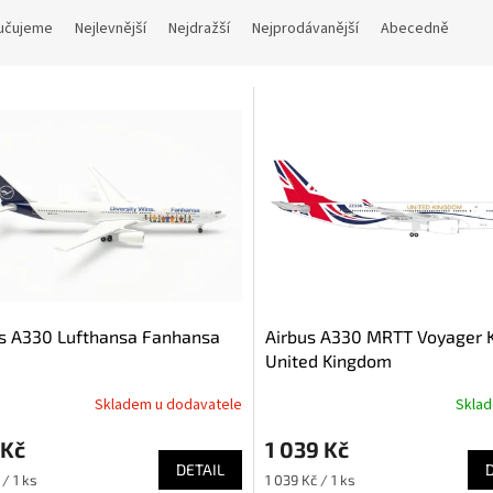
učujeme
Nejlevnější
Nejdražší
Nejprodávanější
Abecedně
s A330 Lufthansa Fanhansa
Airbus A330 MRTT Voyager 
United Kingdom
Skladem u dodavatele
Skla
 Kč
1 039 Kč
DETAIL
Měrná
/ 1 ks
1 039 Kč / 1 ks