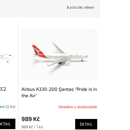
3
položek celkem
KC2
Airbus A330-200 Qantas "Pride is in
the Air"
dem
(1 ks)
Skladem u dodavatele
989 Kč
DETAIL
DETAIL
Měrná
989 Kč / 1 ks