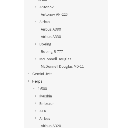
cena:
Antonov
Antonov AN-225
Airbus
Airbus A380
Airbus A330
Boeing
Boeing B 777
McDonnell Douglas
McDonnell Douglas MD-11
Gemini Jets
Herpa
1:500
Ilyushin
Embraer
ATR
Airbus
Airbus A320