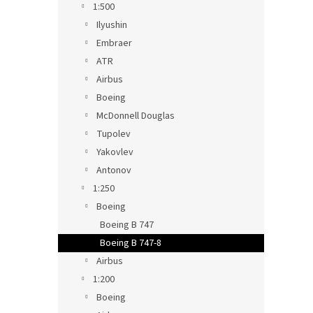
1:500
Ilyushin
Embraer
ATR
Airbus
Boeing
McDonnell Douglas
Tupolev
Yakovlev
Antonov
1:250
Boeing
Boeing B 747
Boeing B 747-8
Airbus
1:200
Boeing