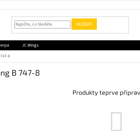
HLEDAT
Herpa
JC Wings
 747-8
ing B 747-8
Produkty teprve připra