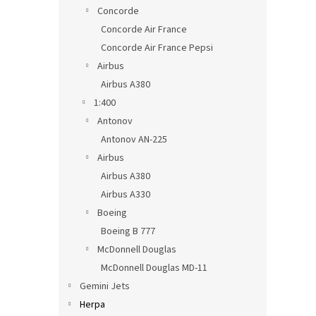
n
Concorde
e
Concorde Air France
l
Concorde Air France Pepsi
Airbus
Airbus A380
1:400
Antonov
Antonov AN-225
Airbus
Airbus A380
Airbus A330
Boeing
Boeing B 777
McDonnell Douglas
McDonnell Douglas MD-11
Gemini Jets
Herpa