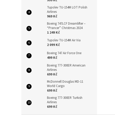
999 Kč
Tupolev TU-154M LOT Polish
Airlines
969 Kč
Boeing 747LCF Dreamlifter –
“Prancer” Christmas 2024
1 249 Kč
Tupolev TU-154M Air Via
2 099 Kč
Boeing 747 Air Force One
499 Kč
Boeing 777-300ER American
Airlines
699 Kč
McDonnell Douglas MD-11
World Cargo
699 Kč
Boeing 777-300ER Turkish
Airlines
699 Kč