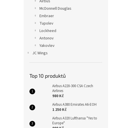
Airbus
McDonnell Douglas
Embraer
Tupolev
Lockheed
Antonov
Yakovlev
JC Wings
Top 10 produktů
Airbus A220-300 CSA Czech
Airlines
980 Kč
Airbus A380 Emirates A6-EOH
1 250 Kč
Airbus A320 Lufthansa "Yes to
Europe"