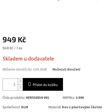
949 Kč
Měrná
949 Kč / 1 ks
cena:
Skladem u dodavatele
Můžeme doručit do:
19.8.2026
Možnosti doručení
Přidat do košíku
Číslo produktu:
HER536554-001
Měřítko:
1:500
Společnost:
KLM
Materiál:
Kov s plastovými částmi