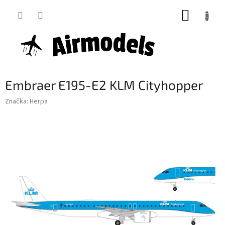
Přejít
NÁKUP
na
obsah
KOŠÍK
Embraer E195-E2 KLM Cityhopper
Značka:
Herpa