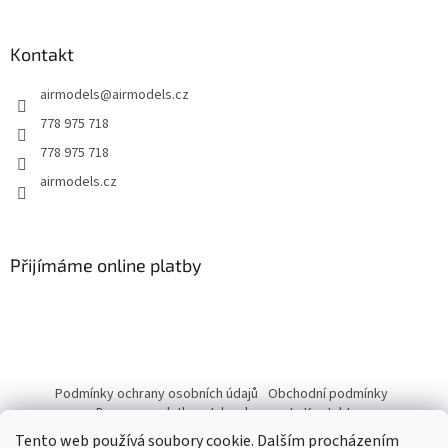
á
p
a
Kontakt
t
airmodels
@
airmodels.cz
í
778 975 718
778 975 718
airmodels.cz
Přijímáme online platby
Podmínky ochrany osobních údajů
Obchodní podmínky
Doprava a platba
Jak nakupovat
Kontakty
Tento web používá soubory cookie. Dalším procházením