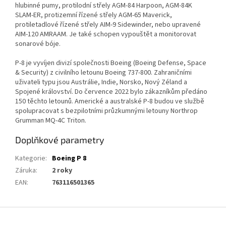
hlubinné pumy, protilodní střely AGM-84 Harpoon, AGM-84K
SLAM-ER, protizemní řízené střely AGM-65 Maverick,
protiletadlové řízené střely AIM-9 Sidewinder, nebo upravené
AIM-120 AMRAAM.
Je také schopen vypouštět a monitorovat
sonarové bóje.
P-8 je vyvíjen divizí společnosti Boeing (Boeing Defense, Space
& Security) z civilního letounu Boeing 737-800.
Zahraničními
uživateli typu jsou Austrálie, Indie, Norsko, Nový Zéland a
Spojené království.
Do července 2022 bylo zákazníkům předáno
150 těchto letounů.
Americké a australské P-8 budou ve službě
spolupracovat s bezpilotními průzkumnými letouny Northrop
Grumman MQ-4C Triton.
Doplňkové parametry
Kategorie
:
Boeing P 8
Záruka
:
2 roky
EAN
:
763116501365
Z
á