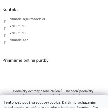
p
a
Kontakt
t
airmodels
@
airmodels.cz
í
778 975 718
778 975 718
airmodels.cz
Přijímáme online platby
Podmínky ochrany osobních údajů
Obchodní podmínky
Doprava a platba
Jak nakupovat
Kontakty
Tento web používá soubory cookie. Dalším procházením
tohoto webu vyjadřujete souhlas s jejich používáním.. Více