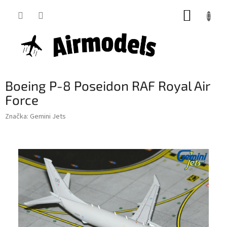
Přejít
NÁKUP
na
obsah
KOŠÍK
Boeing P-8 Poseidon RAF Royal Air
Force
Značka:
Gemini Jets