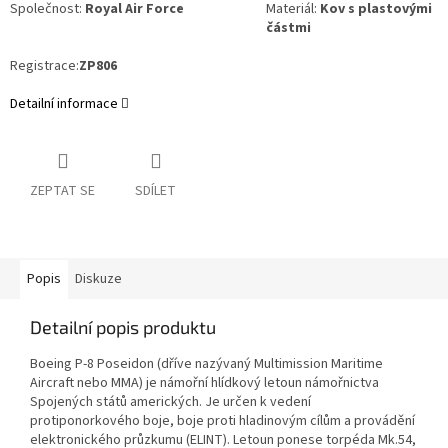
Společnost:
Royal Air Force
Materiál:
Kov s plastovými
částmi
Registrace:
ZP806
Detailní informace
ZEPTAT SE
SDÍLET
Popis
Diskuze
Detailní popis produktu
Boeing P-8 Poseidon (dříve nazývaný Multimission Maritime
Aircraft nebo MMA) je námořní hlídkový letoun námořnictva
Spojených států amerických. Je určen k vedení
protiponorkového boje, boje proti hladinovým cílům a provádění
elektronického průzkumu (ELINT). Letoun ponese torpéda Mk.54,