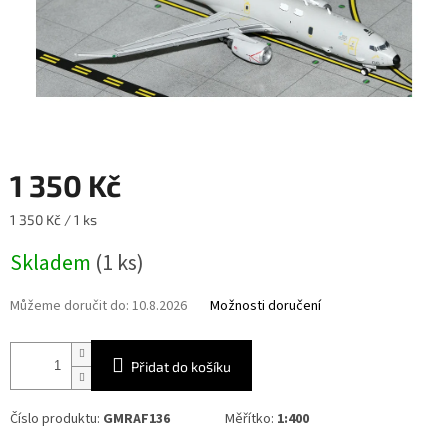
1 350 Kč
Měrná
1 350 Kč / 1 ks
cena:
Skladem
(1 ks)
Můžeme doručit do:
10.8.2026
Možnosti doručení
Přidat do košíku
Číslo produktu:
GMRAF136
Měřítko:
1:400