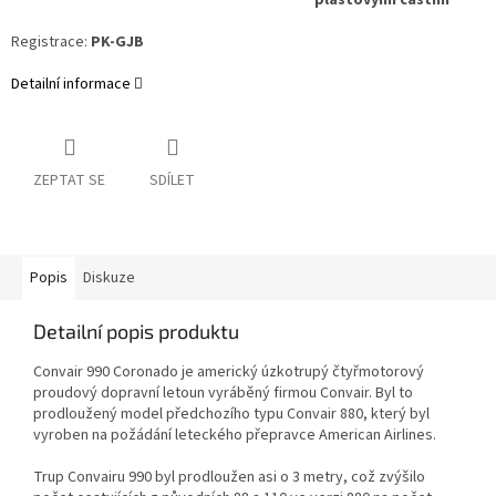
plastovými částmi
Registrace:
PK-GJB
Detailní informace
ZEPTAT SE
SDÍLET
Popis
Diskuze
Detailní popis produktu
Convair 990 Coronado je americký úzkotrupý čtyřmotorový
proudový dopravní letoun vyráběný firmou Convair.
Byl to
prodloužený model předchozího typu Convair 880, který byl
vyroben na požádání leteckého přepravce American Airlines.
Trup Convairu 990 byl prodloužen asi o 3 metry, což zvýšilo