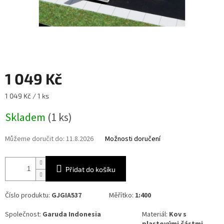
1 049 Kč
Měrná
1 049 Kč / 1 ks
cena:
Skladem
(1 ks)
Můžeme doručit do:
11.8.2026
Možnosti doručení
Přidat do košíku
Číslo produktu:
GJGIA537
Měřítko:
1:400
Společnost:
Garuda Indonesia
Materiál:
Kov s