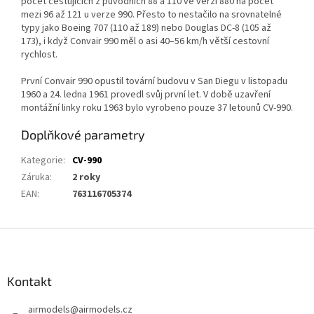
počet cestujících z původních 88 a 110 ve verzi 880 na počet
mezi 96 až 121 u verze 990.
Přesto to nestačilo na srovnatelné
typy jako Boeing 707 (110 až 189) nebo Douglas DC-8 (105 až
173), i když Convair 990 měl o asi 40–56 km/h větší cestovní
rychlost.
První Convair 990 opustil tovární budovu v San Diegu v listopadu
1960 a 24.
ledna 1961 provedl svůj první let.
V době uzavření
montážní linky roku 1963 bylo vyrobeno pouze 37 letounů CV-990.
Doplňkové parametry
Kategorie
:
CV-990
Záruka
:
2 roky
EAN
:
763116705374
Z
á
p
a
Kontakt
t
airmodels
@
airmodels.cz
í